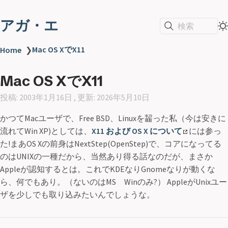
アガ・エ
検索
Mac OS XでX11
Home
❯
Mac OS XでX11
投稿: 2003年1月16日 , 更新: 2026年5月10日
かつてMacユーザで、Free BSD、Linuxを齧った私（今は安きに
流れてWin XP)としては、
X11 および OS X について
には参っ
た!まあOS Xの前身はNextStep(OpenStep)で、コアになってる
のはUNIXの一種だから、当然あり得る話なのだが、まさか
Appleが認知するとは。これでKDEなりGnomeなりが動くな
ら、何でもあり。（ないのはMS Winのみ?） AppleがUnixユー
ザを少しでも取り込みたいんでしょうな。