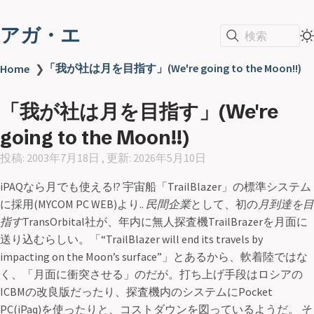
アガ・エ
検索
「我が社は月を目指す」(We're going to the Moon!!)
Home
❯
「我が社は月を目指す」(We're
going to the Moon!!)
投稿: 2003年7月18日 , 更新: 2026年5月10日
iPAQなら月でも使える!? 宇宙船「TrailBlazer」の標準システム
に採用(MYCOM PC WEB)より..
民間企業
として、初の
月到達を目
指す
TransOrbital社が、年内に無人探査機TrailBrazerを月面に
送り込むらしい。
“TrailBlazer will end its travels by
impacting on the Moon’s surface”
とあるから、軟着陸ではな
く、「月面に衝突させる」のだが。打ち上げ手段はロシアの
ICBMの改良版だったり、探査機内のシステムにPocket
PC(iPaq)を使ったりと、コストダウンを図っているようだ。 そ