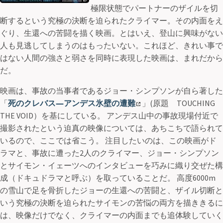
極限状態でパートナーのザイルを切
断するという究極の決断を迫られたクライマー。その内面をえ
ぐり、生還への苦闘を描く映画。とはいえ、登山に興味がない
人も見逃してしまうのはもったいない。これほど、きれい事で
はない人間の強さと弱さを同時に表現した映画は、まれだから
だ。
映画は、事故の当事者であるジョー・シンプソンが自ら著した
「
死のクレバス―アンデス氷壁の遭難
」(原題 TOUCHING
THE VOID）を基にしている。 アンデス山中の事故現場付近で
撮影されたという迫真の映像については、あちこちで語られて
いるので、ここでは省こう。 注目したいのは、この映画がド
ラマと、事故に遭った2人のクライマー、ジョー・シンプソン
とサイモン・イェーツへのインタビューを巧みに織り交ぜた構
成（ドキュドラマと呼ぶ）を取っていることだ。 高度6000m
の雪山で足を骨折したジョーの生還への苦闘と、ザイル切断と
いう究極の決断を迫られたサイモンの苦悩の両方を描ききるに
は、映像だけでなく、クライマーの内面までも追体験していく