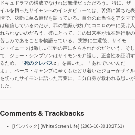
ドキュドラマの構成でなければ無理だっただろう。 特に、ザ
イルを切ったサイモンへのインタビューでは、苦痛に満ちた表
情で、決断に至る過程を語っている。自分の正当性をアタマで
は確信しているのだが、罪の意識が妨げてココロの中に受け入
れられないのだろう。彼にとって、この出来事が現在進行形の
苦しみであることを物語っている。 実際に生還後、サイモ
ン・イェーツは激しい非難の声にさらされたのだという。そし
て、ジョー・シンプソンはサイモンを弁護し、正当性を証明す
るため、「
死のクレバス
」を書いた。 「あれでいいんだ
よ」。ベース・キャンプに辛くもたどり着いたジョーがザイル
を切ったサイモンに語った言葉に、自分自身が救われる思いが
した。
Comments & Trackbacks
[ピンバック] [White Screen Life] (2005-10-30 18:27:51)