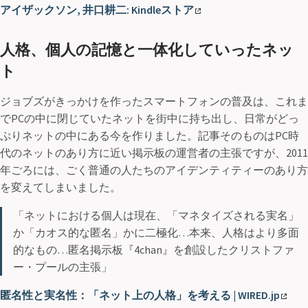
アイザックソン, 井口耕二: Kindleストア
人格、個人の記憶と一体化していったネッ
ト
ジョブズがきっかけを作ったスマートフォンの普及は、これま
でPCの中に閉じていたネットを街中に持ち出し、日常がどっ
ぷりネットの中にある今を作りました。記事そのものはPC時
代のネットのあり方に近い掲示板の運営者の主張ですが、2011
年ごろには、ごく普通の人たちのアイデンティティーのあり方
を変えてしまいました。
「ネットにおける個人は現在、「マネタイズされる実名」
か「カオス的な匿名」かに二極化…本来、人格はより多面
的なもの…匿名掲示板『4chan』を創設したクリストファ
ー・プールの主張」
匿名性と実名性：「ネット上の人格」を考える | WIRED.jp