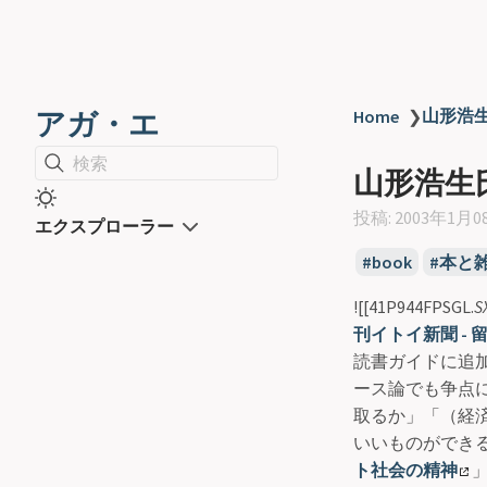
山形浩
アガ・エ
Home
❯
検索
山形浩生
投稿: 2003年1月0
エクスプローラー
book
本と
![[41P944FPSGL.
S
刊イトイ新聞 -
読書ガイドに追加。
ース論でも争点
取るか」「（経
いいものができ
ト社会の精神