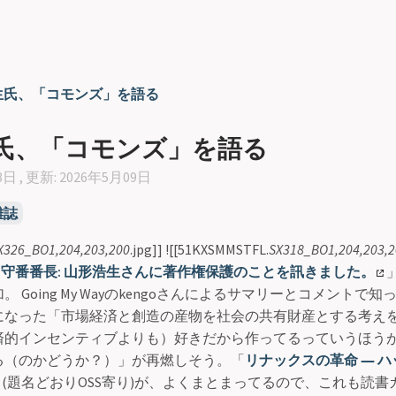
生氏、「コモンズ」を語る
氏、「コモンズ」を語る
8日 , 更新: 2026年5月09日
雑誌
X326_BO1,204,203,200
.jpg]] ![[51KXSMMSTFL.
SX318_BO1,204,203,2
 留守番番長: 山形浩生さんに著作権保護のことを訊きました。
 Going My Wayのkengoさんによるサマリーとコメントで知
になった「市場経済と創造の産物を社会の共有財産とする考え
済的インセンティブよりも）好きだから作ってるっていうほう
る（のかどうか？）」が再燃しそう。「
リナックスの革命 ― 
」(題名どおりOSS寄り)が、よくまとまってるので、これも読書