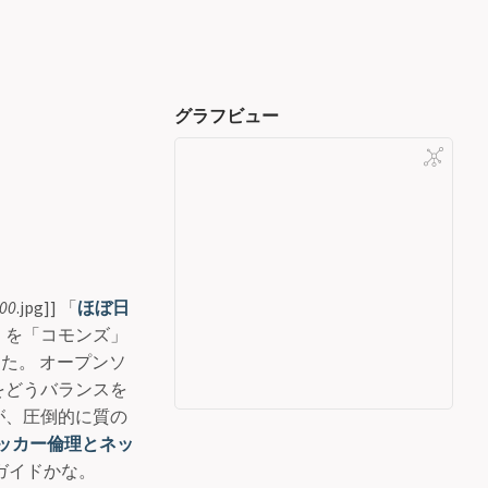
グラフビュー
00
.jpg]] 「
ほぼ日
」を「コモンズ」
った。 オープンソ
をどうバランスを
が、圧倒的に質の
ハッカー倫理とネッ
ガイドかな。