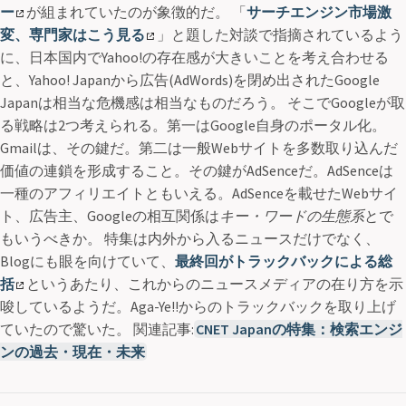
ー
が組まれていたのが象徴的だ。 「
サーチエンジン市場激
変、専門家はこう見る
」と題した対談で指摘されているよう
に、日本国内でYahoo!の存在感が大きいことを考え合わせる
と、Yahoo! Japanから広告(AdWords)を閉め出されたGoogle
Japanは相当な危機感は相当なものだろう。 そこでGoogleが取
る戦略は2つ考えられる。第一はGoogle自身のポータル化。
Gmailは、その鍵だ。第二は一般Webサイトを多数取り込んだ
価値の連鎖を形成すること。その鍵がAdSenceだ。AdSenceは
一種のアフィリエイトともいえる。AdSenceを載せたWebサイ
ト、広告主、Googleの相互関係は
キー・ワードの生態系
とで
もいうべきか。 特集は内外から入るニュースだけでなく、
Blogにも眼を向けていて、
最終回がトラックバックによる総
括
というあたり、これからのニュースメディアの在り方を示
唆しているようだ。Aga-Ye!!からのトラックバックを取り上げ
ていたので驚いた。 関連記事:
CNET Japanの特集：検索エンジ
ンの過去・現在・未来