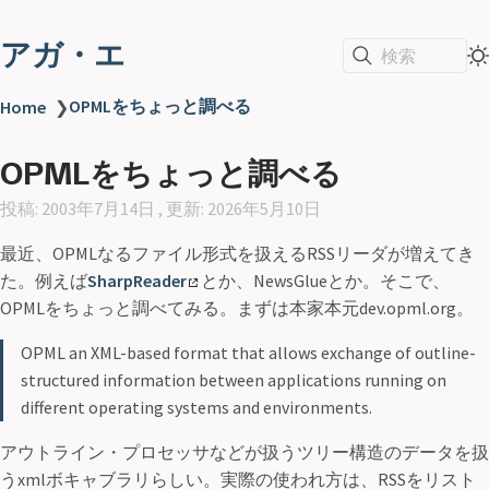
アガ・エ
検索
OPMLをちょっと調べる
Home
❯
OPMLをちょっと調べる
投稿: 2003年7月14日 , 更新: 2026年5月10日
最近、OPMLなるファイル形式を扱えるRSSリーダが増えてき
た。例えば
SharpReader
とか、NewsGlueとか。そこで、
OPMLをちょっと調べてみる。まずは本家本元dev.opml.org。
OPML an XML-based format that allows exchange of outline-
structured information between applications running on
different operating systems and environments.
アウトライン・プロセッサなどが扱うツリー構造のデータを扱
うxmlボキャブラリらしい。実際の使われ方は、RSSをリスト